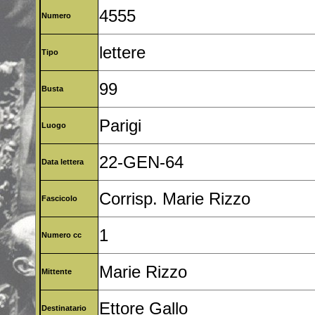
4555
Numero
lettere
Tipo
99
Busta
Parigi
Luogo
22-GEN-64
Data lettera
Corrisp. Marie Rizzo
Fascicolo
1
Numero cc
Marie Rizzo
Mittente
Ettore Gallo
Destinatario