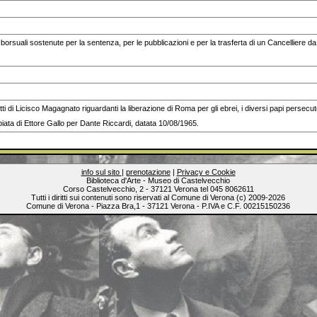
orsuali sostenute per la sentenza, per le pubblicazioni e per la trasferta di un Cancelliere da 
ritti di Licisco Magagnato riguardanti la liberazione di Roma per gli ebrei, i diversi papi persecu
opiata di Ettore Gallo per Dante Riccardi, datata 10/08/1965.
info sul sito
|
prenotazione
|
Privacy e Cookie
Biblioteca d'Arte - Museo di Castelvecchio
Corso Castelvecchio, 2 - 37121 Verona tel 045 8062611
Tutti i diritti sui contenuti sono riservati al Comune di Verona (c) 2009-2026
Comune di Verona - Piazza Bra,1 - 37121 Verona - P.IVA e C.F. 00215150236