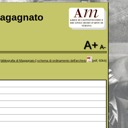
Magagnato
bibliografia di Magagnato
|
schema di ordinamento dell'archivio
[pdf, 60kb]