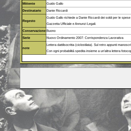
Mittente
Guido Gallo
Destinatario
Dante Riccardi
Guido Gallo richiede a Dante Riccardi dei soldi per le spese b
Regesto
Gazzetta Ufficiale e Annunzi Legali.
Conservazione
Buono
Serie
Nuovo Ordinamento 2007: Corrispondenza Lavorativa
Lettera dattilsocritta (ciclostilata). Sul retro appunti manosc
note
Con ogni probabilità spedita insieme a un'altra lettera fotoc