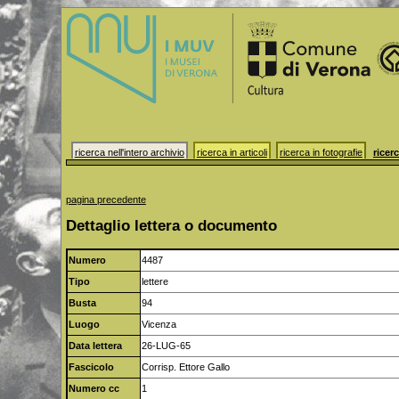
ricerca nell'intero archivio
ricerca in articoli
ricerca in fotografie
ricerc
pagina precedente
Dettaglio lettera o documento
Numero
4487
Tipo
lettere
Busta
94
Luogo
Vicenza
Data lettera
26-LUG-65
Fascicolo
Corrisp. Ettore Gallo
Numero cc
1