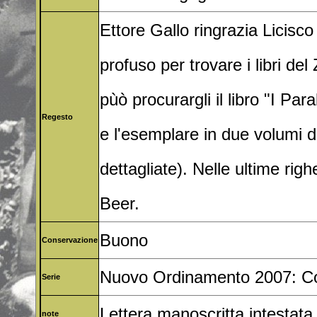
Ettore Gallo ringrazia Licisc
profuso per trovare i libri d
pùò procurargli il libro "I Para
Regesto
e l'esemplare in due volumi d
dettagliate). Nelle ultime righ
Beer.
Buono
Conservazione
Nuovo Ordinamento 2007: Co
Serie
Lettera manoscritta intestata
note