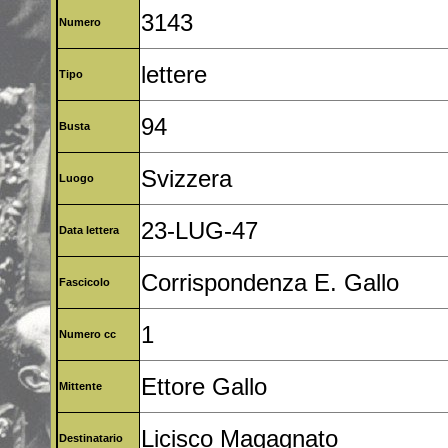
3143
Numero
lettere
Tipo
94
Busta
Svizzera
Luogo
23-LUG-47
Data lettera
Corrispondenza E. Gallo
Fascicolo
1
Numero cc
Ettore Gallo
Mittente
Licisco Magagnato
Destinatario