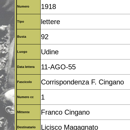
1918
Numero
lettere
Tipo
92
Busta
Udine
Luogo
11-AGO-55
Data lettera
Corrispondenza F. Cingano
Fascicolo
1
Numero cc
Franco Cingano
Mittente
Licisco Magagnato
Destinatario