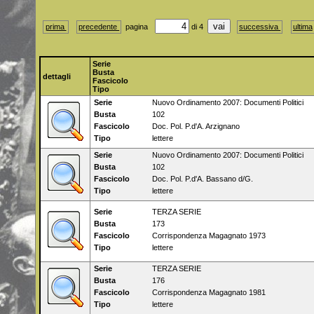
prima
precedente
pagina
di 4
successiva
ultima
Serie
Busta
dettagli
Fascicolo
Tipo
Serie
Nuovo Ordinamento 2007: Documenti Politici
Busta
102
Fascicolo
Doc. Pol. P.d'A. Arzignano
Tipo
lettere
Serie
Nuovo Ordinamento 2007: Documenti Politici
Busta
102
Fascicolo
Doc. Pol. P.d'A. Bassano d/G.
Tipo
lettere
Serie
TERZA SERIE
Busta
173
Fascicolo
Corrispondenza Magagnato 1973
Tipo
lettere
Serie
TERZA SERIE
Busta
176
Fascicolo
Corrispondenza Magagnato 1981
Tipo
lettere